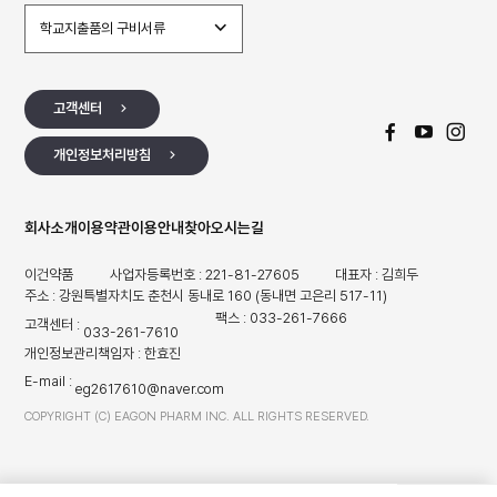
학교지출품의 구비서류
고객센터
개인정보처리방침
회사소개
이용약관
이용안내
찾아오시는길
이건약품
사업자등록번호 : 221-81-27605
대표자 : 김희두
주소 : 강원특별자치도 춘천시 동내로 160 (동내면 고은리 517-11)
팩스 : 033-261-7666
고객센터 :
033-261-7610
개인정보관리책임자 : 한효진
E-mail :
eg2617610@naver.com
COPYRIGHT (C) EAGON PHARM INC. ALL RIGHTS RESERVED.
TOP