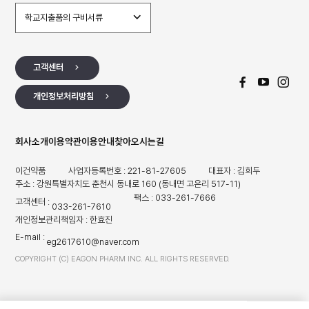
학교지출품의 구비서류
고객센터
개인정보처리방침
회사소개
이용약관
이용안내
찾아오시는길
이건약품
사업자등록번호 : 221-81-27605
대표자 : 김희두
주소 : 강원특별자치도 춘천시 동내로 160 (동내면 고은리 517-11)
팩스 : 033-261-7666
고객센터 :
033-261-7610
개인정보관리책임자 : 한효진
E-mail :
eg2617610@naver.com
COPYRIGHT (C) EAGON PHARM INC. ALL RIGHTS RESERVED.
TOP